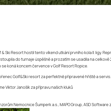
 & Ski Resort hostil tento víkend utkání prvního kola II. ligy. R
stoupila do turnaje úspěšně a prozatím se usadila na celkově 2
lo se koná koncem července v Golf Resort Ropice.
enec Golf&Ski resort za perfektně připravené hřiště a servis
e Viktor Janošík za přípravu našich kluků
nzorům Nemocnice Šumperk a.s., MAPO Group, ASD Software 