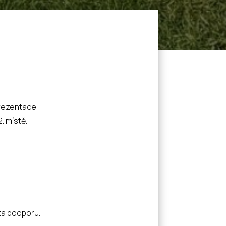
eprezentace
. místě.
.
za podporu.