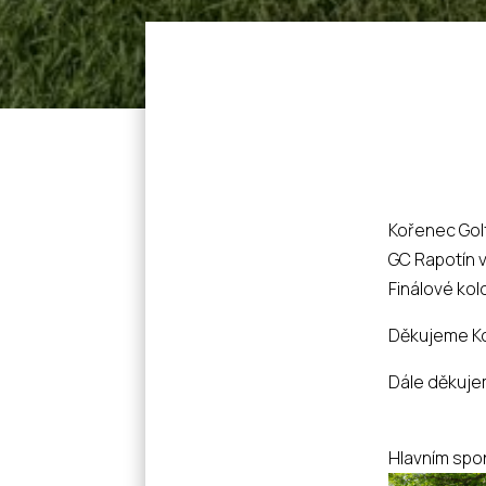
Kořenec Golf
GC Rapotín v
Finálové ko
Děkujeme Koř
Dále děkujem
Hlavním spo