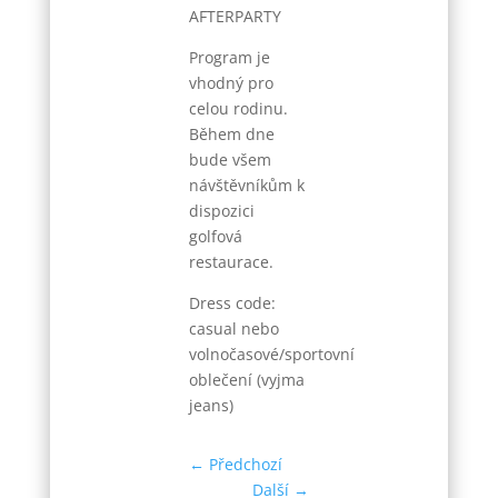
AFTERPARTY
Program je
vhodný pro
celou rodinu.
Během dne
bude všem
návštěvníkům k
dispozici
golfová
restaurace.
Dress code:
casual nebo
volnočasové/sportovní
oblečení (vyjma
jeans)
←
Předchozí
Další
→