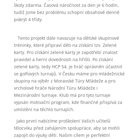
školy zdarma. Časová náročnost za den je 6 hodin,
tudíž jsme bez problému schopni obsahově denně
pokrýt 4 třídy.
Tento projekt dále navazuje na dětské skupinové
tréninky, které připraví děti na získání tzv. Zelené
karty. Pro získání zelené karty je zapotřebí znalost
pravidel a herní dovednosti na hřišti. Po získání
zelené karty, tedy HCP 54, je hráč oprávněn účastnit
se golfových turnajů. V Česku máme pro mládežnické
skupiny na výběr z Moravské Túry Mládeže a pro
vrcholové hráče Národní Túru Mládeže i
Mezinárodní turnaje. Klub má pro tyto turnaje
vypsán motivační program, kde finančně přispívá za
umístění na těchto turnajích.
Jako první nabízíme proškolení Vašich učitelů
tělocviku před zahájením spolupráce, aby se mohli
zapojit do výuky dětí. Našim cílem je perfektní