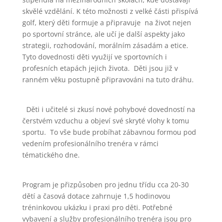
skvělé vzdělání. K této možnosti z velké části přispívá
golf, který děti formuje a připravuje na život nejen
po sportovní stránce, ale učí je další aspekty jako
strategii, rozhodování, morálním zásadám a etice.
Tyto dovednosti děti využijí ve sportovních i
profesních etapách jejich života. Děti jsou již v
ranném věku postupně připravováni na tuto dráhu.
Děti i učitelé si zkusí nové pohybové dovedností na
čerstvém vzduchu a objeví své skryté vlohy k tomu
sportu. To vše bude probíhat zábavnou formou pod
vedením profesionálního trenéra v rámci
tématického dne.
Program je přizpůsoben pro jednu třídu cca 20-30
dětí a časová dotace zahrnuje 1,5 hodinovou
tréninkovou ukázku i praxi pro děti. Potřebné
vybavení a služby profesionálního trenéra jsou pro