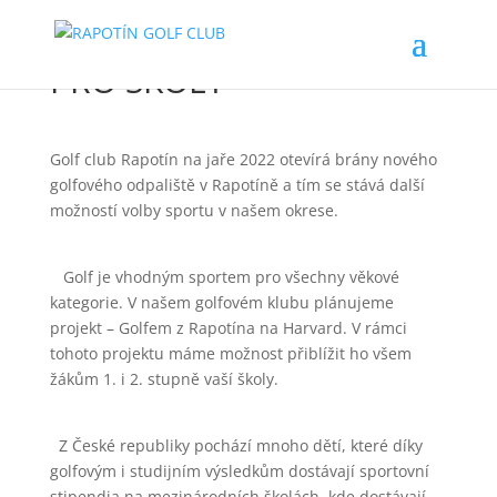
PRO ŠKOLY
Golf club Rapotín na jaře 2022 otevírá brány nového
golfového odpaliště v Rapotíně a tím se stává další
možností volby sportu v našem okrese.
Golf je vhodným sportem pro všechny věkové
kategorie. V našem golfovém klubu plánujeme
projekt – Golfem z Rapotína na Harvard. V rámci
tohoto projektu máme možnost přiblížit ho všem
žákům 1. i 2. stupně vaší školy.
Z České republiky pochází mnoho dětí, které díky
golfovým i studijním výsledkům dostávají sportovní
stipendia na mezinárodních školách, kde dostávají