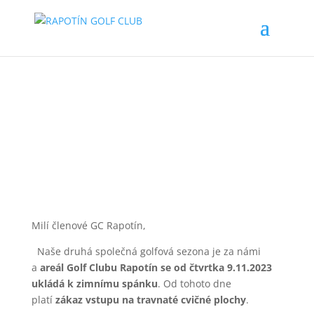
Uzavření travnatých
ploch GC Rapotín
Milí členové GC Rapotín,
Naše druhá společná golfová sezona je za námi
a
areál Golf Clubu Rapotín se od čtvrtka 9.11.2023
ukládá k zimnímu spánku
. Od tohoto dne
platí
zákaz vstupu na travnaté cvičné plochy
.