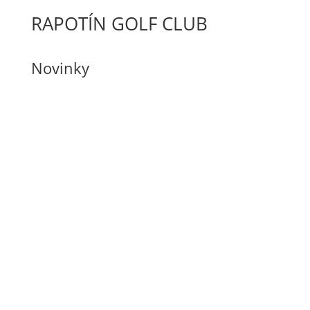
RAPOTÍN GOLF CLUB
Novinky
Sérii Mini turnajů pro děti 2026 by NEMOCNICE
ŠUMPERK
Srp 5, 2026