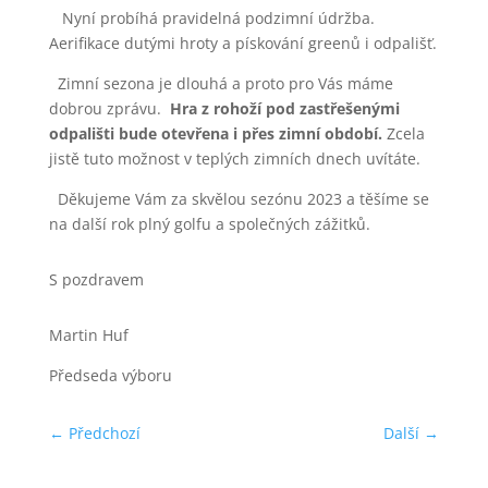
Nyní probíhá pravidelná podzimní údržba.
Aerifikace dutými hroty a pískování greenů i odpališť.
Zimní sezona je dlouhá a proto pro Vás máme
dobrou zprávu.
Hra z rohoží pod zastřešenými
odpališti bude otevřena i přes zimní období.
Zcela
jistě tuto možnost v teplých zimních dnech uvítáte.
Děkujeme Vám za skvělou sezónu 2023 a těšíme se
na další rok plný golfu a společných zážitků.
S pozdravem
Martin Huf
Předseda výboru
←
Předchozí
Další
→