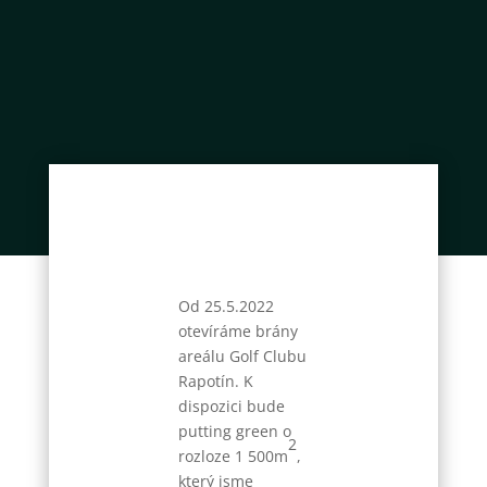
Od 25.5.2022
otevíráme brány
areálu Golf Clubu
Rapotín. K
dispozici bude
putting green o
2
rozloze 1 500m
,
který jsme