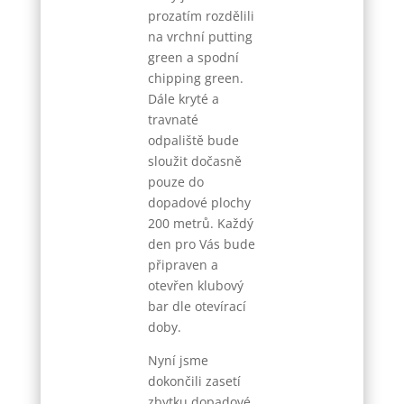
prozatím rozdělili
na vrchní putting
green a spodní
chipping green.
Dále kryté a
travnaté
odpaliště bude
sloužit dočasně
pouze do
dopadové plochy
200 metrů. Každý
den pro Vás bude
připraven a
otevřen klubový
bar dle otevírací
doby.
Nyní jsme
dokončili zasetí
zbytku dopadové