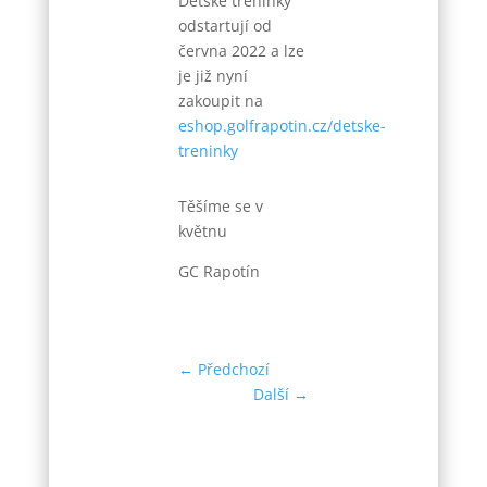
Dětské tréninky
odstartují od
června 2022 a lze
je již nyní
zakoupit na
eshop.golfrapotin.cz/detske-
treninky
Těšíme se v
květnu
GC Rapotín
←
Předchozí
Další
→