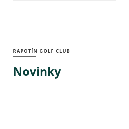
RAPOTÍN GOLF CLUB
Novinky
Sérii Mini turnajů pro děti 2026 by
NEMOCNICE ŠUMPERK
Srp 5, 2026