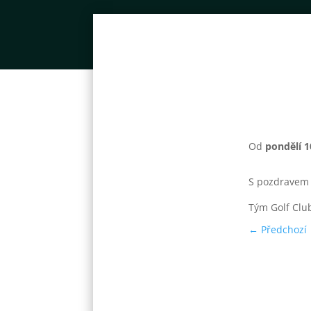
Od
pondělí 1
S pozdravem
Tým Golf Clu
←
Předchozí