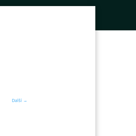
Další
→